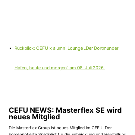
Zum
Hier
Name*
E-
Website
Inhalt
eingeben…
Mail-
springen
Adresse*
Rückblick: CEFU x alumni Lounge „Der Dortmunder
Hafen, heute und morgen“ am 08. Juli 2026
CEFU NEWS: Masterflex SE wird
neues Mitglied
Die Masterflex Group ist neues Mitglied im CEFU. Der
börsennotierte Spezialist für die Entwicklung und Herstellung