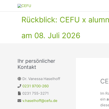
Zum
Inhalt
springen
Rückblick: CEFU x alum
am 08. Juli 2026
Ihr persönlicher
Kontakt
Dr. Vanessa Haselhoff
CE
0231 9700-260
Im R
0231 755-3271
ein
a
v.haselhoff@cefu.de
dies