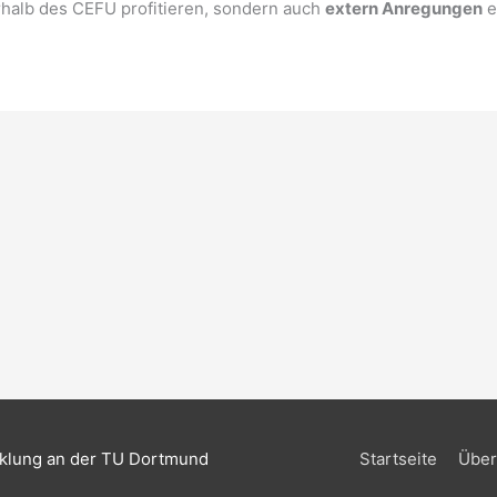
rhalb des CEFU profitieren, sondern auch
extern Anregungen
e
klung an der TU Dortmund
Startseite
Über