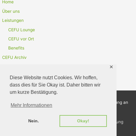
Home
Über uns
Leistungen
CEFU Lounge
CEFU vor Ort
Benefits
CEFU Archiv
CEFU Mitgliedschaft
✕
Kontakt
Diese Website nutzt Cookies. Wir hoffen,
dass dies für Sie Okay ist. Daher bitten wir
um kurze Bestätigung.
Copyright
©
2026 Centrum für Unternehmensentwicklung an
Mehr Informationen
der TU Dortmund e.V. (CEFU)
Nein.
Okay!
Startseite
Über uns
Kontakt
Datenschutzerklärung
Impressum