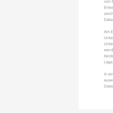
von 
Ente
zeich
Date
Am E
Unte
Unte
werd
beob
Lage
In ei
ause
Date