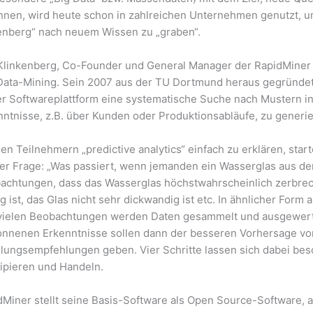
nnen, wird heute schon in zahlreichen Unternehmen genutzt,
enberg“ nach neuem Wissen zu „graben“.
 Klinkenberg, Co-Founder und General Manager der RapidMiner 
Data-Mining. Sein 2007 aus der TU Dortmund heraus gegründe
er Softwareplattform eine systematische Suche nach Mustern i
nntnisse, z.B. über Kunden oder Produktionsabläufe, zu generie
n Teilnehmern „predictive analytics“ einfach zu erklären, star
der Frage: „Was passiert, wenn jemanden ein Wasserglas aus der 
achtungen, dass das Wasserglas höchstwahrscheinlich zerbrec
 ist, das Glas nicht sehr dickwandig ist etc. In ähnlicher Form 
vielen Beobachtungen werden Daten gesammelt und ausgewerte
nnenen Erkenntnisse sollen dann der besseren Vorhersage vo
lungsempfehlungen geben. Vier Schritte lassen sich dabei bes
zipieren und Handeln.
dMiner stellt seine Basis-Software als Open Source-Software, a