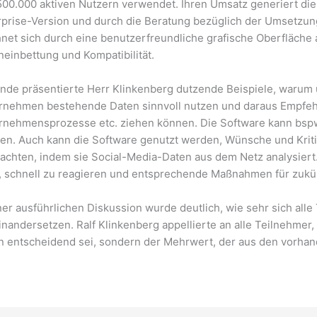
500.000 aktiven Nutzern verwendet. Ihren Umsatz generiert di
rprise-Version und durch die Beratung bezüglich der Umsetz
net sich durch eine benutzerfreundliche grafische Oberfläche au
neinbettung und Kompatibilität.
nde präsentierte Herr Klinkenberg dutzende Beispiele, warum 
rnehmen bestehende Daten sinnvoll nutzen und daraus Empfehlu
rnehmensprozesse etc. ziehen können. Die Software kann bspw
en. Auch kann die Software genutzt werden, Wünsche und Krit
achten, indem sie Social-Media-Daten aus dem Netz analysiert
, schnell zu reagieren und entsprechende Maßnahmen für zukün
ner ausführlichen Diskussion wurde deutlich, wie sehr sich all
inandersetzen. Ralf Klinkenberg appellierte an alle Teilnehmer
n entscheidend sei, sondern der Mehrwert, der aus den vorh