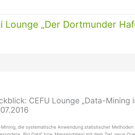
ni Lounge „Der Dortmunder Haf
ckblick: CEFU Lounge „Data-Mining i
.07.2016
-Mining, die systematische Anwendung statistischer Methoden
besondere „Big Data“ bzw. Massendaten) mit dem Ziel, neue Q