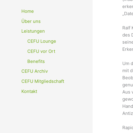
erke
Home
„Dat
Über uns
Ralf
Leistungen
des 
CEFU Lounge
sein
Erke
CEFU vor Ort
Benefits
Um de
mit 
CEFU Archiv
Beob
CEFU Mitgliedschaft
genug
Kontakt
Aus 
gewo
Hand
Anti
Rapi