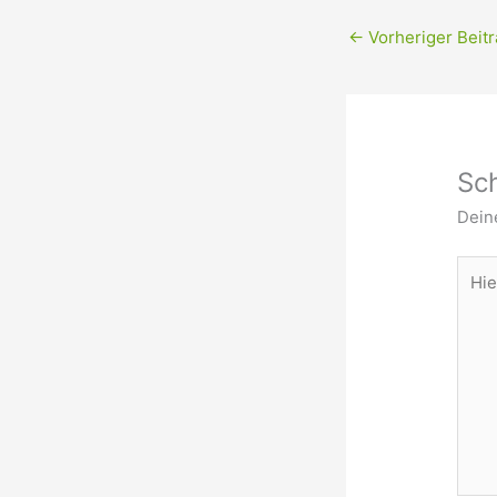
←
Vorheriger Beitr
Sc
Deine
Hier
eing